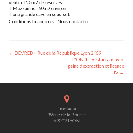
vente et 20m2 de réserves.
+ Mezzanine : 60m2 environ,
+ une grande cave en sous-sol.
Conditions financières : Nous contacter.
Post
←
DEVRED – Rue de la République Lyon 2 (69)
LYON 4 – Restaurant avec
navigation
gaine d’extraction et licence
IV
→
Emplacia
39 rue de la Bourse
69002 LYON