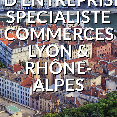
SPECIALISTE
COMMERCES
LYON &
RHÔNE-
ALPES